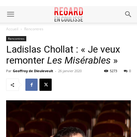
Accueil
Rencontres
Rencontres
Ladislas Chollat : « Je veux
remonter
Les Misérables
»
Par
Geoffroy de Dieuleveult
-
26 janvier 2020
5273
0