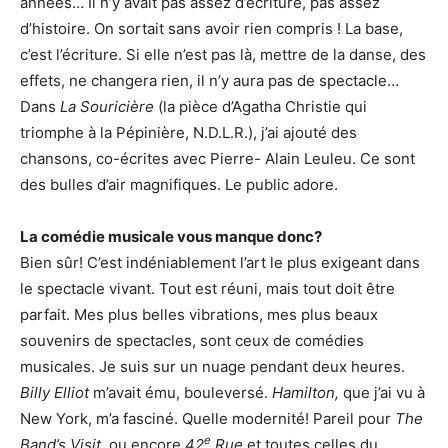
années… Il n’y avait pas assez d’écriture, pas assez
d’histoire. On sortait sans avoir rien compris ! La base,
c’est l’écriture. Si elle n’est pas là, mettre de la danse, des
effets, ne changera rien, il n’y aura pas de spectacle…
Dans
La Souricière
(la pièce d’Agatha Christie qui
triomphe à la Pépinière, N.D.L.R.), j’ai ajouté des
chansons, co-écrites avec Pierre- Alain Leuleu. Ce sont
des bulles d’air magnifiques. Le public adore.
La comédie musicale vous manque donc?
Bien sûr! C’est indéniablement l’art le plus exigeant dans
le spectacle vivant. Tout est réuni, mais tout doit être
parfait. Mes plus belles vibrations, mes plus beaux
souvenirs de spectacles, sont ceux de comédies
musicales. Je suis sur un nuage pendant deux heures.
Billy Elliot
m’avait ému, bouleversé.
Hamilton,
que j’ai vu à
New York, m’a fasciné. Quelle modernité! Pareil pour
The
e
Band’s Visit
, ou encore
42
Rue
et toutes celles du