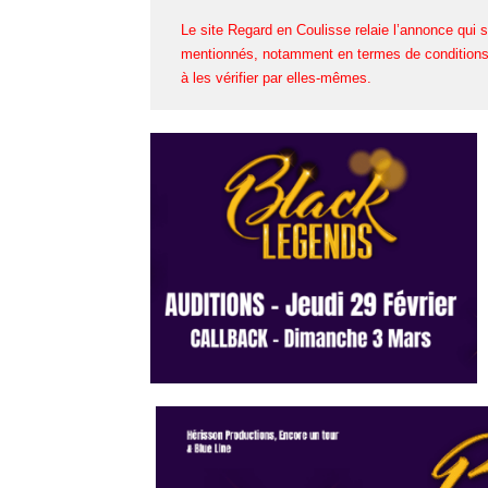
Le site Regard en Coulisse relaie l’annonce qui s
mentionnés, notamment en termes de conditions 
à les vérifier par elles-mêmes.