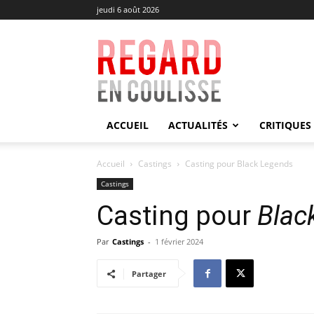
jeudi 6 août 2026
Regard
en
Coulisse
ACCUEIL
ACTUALITÉS
CRITIQUES
Accueil
Castings
Casting pour Black Legends
Castings
Casting pour
Blac
Par
Castings
-
1 février 2024
Partager