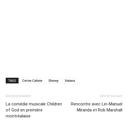
TAGS
Cerise Calixte
Disney
Vaïana
Article précédent
Article suivant
La comédie musicale Children
Rencontre avec Lin-Manuel
of God en première
Miranda et Rob Marshall
montréalaise