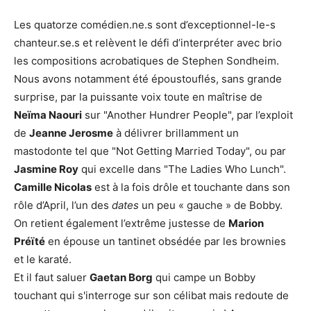
Les quatorze comédien.ne.s sont d’exceptionnel-le-s
chanteur.se.s et relèvent le défi d’interpréter avec brio
les compositions acrobatiques de Stephen Sondheim.
Nous avons notamment été époustouflés, sans grande
surprise, par la puissante voix toute en maîtrise de
Neïma Naouri
sur "Another Hundrer People", par l’exploit
de
Jeanne Jerosme
à délivrer brillamment un
mastodonte tel que "Not Getting Married Today", ou par
Jasmine Roy
qui excelle dans "The Ladies Who Lunch".
Camille Nicolas
est à la fois drôle et touchante dans son
rôle d’April, l’un des
dates
un peu « gauche » de Bobby.
On retient également l’extrême justesse de
Marion
Préïté
en épouse un tantinet obsédée par les brownies
et le karaté.
Et il faut saluer
Gaetan Borg
qui campe un Bobby
touchant qui s'interroge sur son célibat mais redoute de