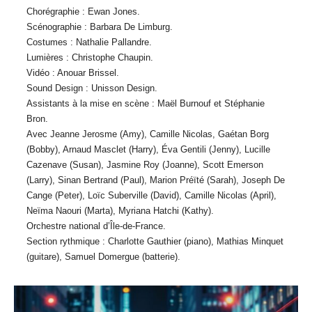
Chorégraphie : Ewan Jones.
Scénographie : Barbara De Limburg.
Costumes : Nathalie Pallandre.
Lumières : Christophe Chaupin.
Vidéo : Anouar Brissel.
Sound Design : Unisson Design.
Assistants à la mise en scène : Maël Burnouf et Stéphanie
Bron.
Avec Jeanne Jerosme (Amy), Camille Nicolas, Gaétan Borg
(Bobby), Arnaud Masclet (Harry), Éva Gentili (Jenny), Lucille
Cazenave (Susan), Jasmine Roy (Joanne), Scott Emerson
(Larry), Sinan Bertrand (Paul), Marion Préïté (Sarah), Joseph De
Cange (Peter), Loïc Suberville (David), Camille Nicolas (April),
Neïma Naouri (Marta), Myriana Hatchi (Kathy).
Orchestre national d’Île-de-France.
Section rythmique : Charlotte Gauthier (piano), Mathias Minquet
(guitare), Samuel Domergue (batterie).