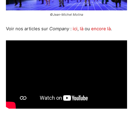
©Jean-Michel Molina
Voir nos articles sur
Company
:
ici
,
là
ou
encore là
.