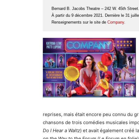
Bernard B. Jacobs Theatre – 242 W. 45th Street
À partir du 9 décembre 2021. Dernière le 31 juill
Renseignements sur le site de
Company
.
reprises, mais était encore peu connu du gran
chansons de trois comédies musicales impo
Do I Hear a Waltz
) et avait également créé 
on the Way to the Forum
(
Le Forum en folie