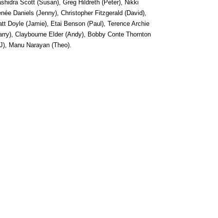
shidra Scott (Susan), Greg Hildreth (Peter), Nikki
née Daniels (Jenny), Christopher Fitzgerald (David),
tt Doyle (Jamie), Etai Benson (Paul), Terence Archie
arry), Claybourne Elder (Andy), Bobby Conte Thornton
J), Manu Narayan (Theo).