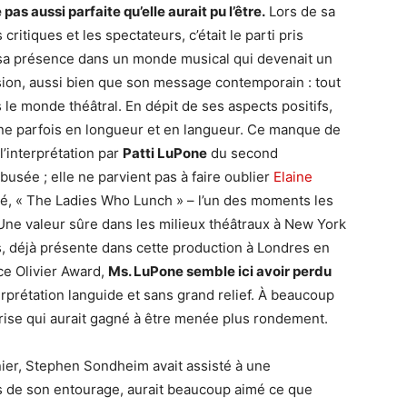
as aussi parfaite qu’elle aurait pu l’être.
Lors de sa
critiques et les spectateurs, c’était le parti pris
 sa présence dans un monde musical qui devenait un
ssion, aussi bien que son message contemporain : tout
 le monde théâtral. En dépit de ses aspects positifs,
aîne parfois en longueur et en langueur. Ce manque de
’interprétation par
Patti LuPone
du second
usée ; elle ne parvient pas à faire oublier
Elaine
clé, « The Ladies Who Lunch » – l’un des moments les
Une valeur sûre dans les milieux théâtraux à New York
, déjà présente dans cette production à Londres en
e Olivier Award,
Ms. LuPone semble ici avoir perdu
rprétation languide et sans grand relief. À beaucoup
eprise qui aurait gagné à être menée plus rondement.
ier, Stephen Sondheim avait assisté à une
es de son entourage, aurait beaucoup aimé ce que