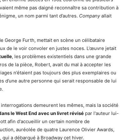
avaient même pas daigné reconnaître sa contribution à
 énigme, un nom parmi tant d’autres.
Company
allait
de George Furth, mettait en scène un célibataire
x de le voir convoler en justes noces. L’œuvre jetait
tuelle
, les problèmes existentiels dans une grande
os de la pièce, Robert, avait du mal à accepter les
ages n’étaient pas toujours des plus exemplaires ou
s d’une autre personne qui serait responsable de lui
e.
es interrogations demeurent les mêmes, mais la société
dans le West End avec un livret révisé
par l'auteur lui-
tt afin d'accueillir un certain nombre de
duction, auréolée de quatre Laurence Olivier Awards,
l, qui a débarqué à Broadway cet hiver.