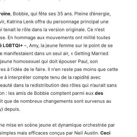
roïne
, Bobbie, qui fête ses 35 ans. Pleine d’énergie,
avir, Katrina Lenk offre du personnage principal une
 tenait le rôle dans la version originale. Ce n’est
reprise. En hommage aux mouvements ont milité toutes
é LGBTQI+
–, Amy, la jeune femme sur le point de se
e manifestaient dans un seul air, « Getting Married
 jeune homosexuel qui doit épouser Paul, son
s à l’idée de le faire. Il n'en reste pas moins que cette
e à interpréter compte tenu de la rapidité avec
eauté dans la redistribution des rôles qui n’aurait sans
ion : les amis de Bobbie comptent parmi eux
des
ait que de nombreux changements sont survenus au
y) depuis.
ne mise en scène jeune et dynamique orchestrée par
simples mais efficaces conçus par Neil Austin.
Ceci