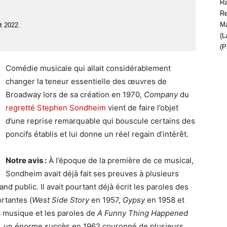
Ra
Re
.
Ma
et 2022.
(L
(P
Comédie musicale qui allait considérablement
changer la teneur essentielle des œuvres de
Broadway lors de sa création en 1970,
Company
du
regretté Stephen Sondheim
vient de faire l’objet
d’une reprise remarquable qui bouscule certains des
poncifs établis et lui donne un réel regain d’intérêt.
Notre avis :
À l’époque de la première de ce musical,
Sondheim avait déjà fait ses preuves à plusieurs
d public. Il avait pourtant déjà écrit les paroles des
rtantes (
West Side Story
en 1957,
Gypsy
en 1958 et
la musique et les paroles de
A Funny Thing Happened
), un énorme succès en 1962 couronné de plusieurs