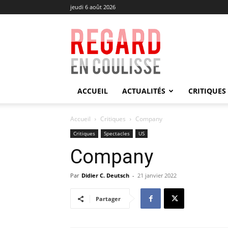
jeudi 6 août 2026
Regard
en
Coulisse
ACCUEIL
ACTUALITÉS
CRITIQUES
Accueil
Critiques
Company
Critiques
Spectacles
US
Company
Par
Didier C. Deutsch
-
21 janvier 2022
Partager