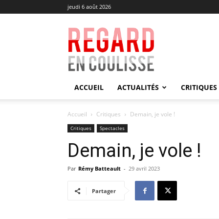
jeudi 6 août 2026
Regard
en
Coulisse
ACCUEIL
ACTUALITÉS
CRITIQUES
Accueil
Critiques
Demain, je vole !
Critiques
Spectacles
Demain, je vole !
Par
Rémy Batteault
-
29 avril 2023
Partager