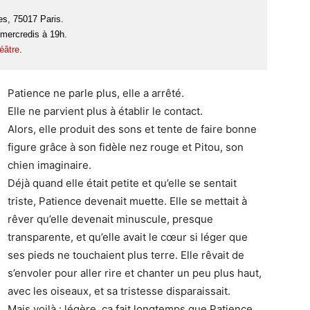
es, 75017 Paris.
 mercredis à 19h.
héâtre
.
Patience ne parle plus, elle a arrêté.
Elle ne parvient plus à établir le contact.
Alors, elle produit des sons et tente de faire bonne
figure grâce à son fidèle nez rouge et Pitou, son
chien imaginaire.
Déjà quand elle était petite et qu’elle se sentait
triste, Patience devenait muette. Elle se mettait à
rêver qu’elle devenait minuscule, presque
transparente, et qu’elle avait le cœur si léger que
ses pieds ne touchaient plus terre. Elle rêvait de
s’envoler pour aller rire et chanter un peu plus haut,
avec les oiseaux, et sa tristesse disparaissait.
Mais voilà : légère, ça fait longtemps que Patience