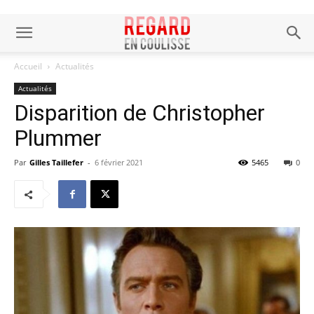
Accueil
Actualités
Actualités
Disparition de Christopher
Plummer
Par
Gilles Taillefer
-
6 février 2021
5465
0