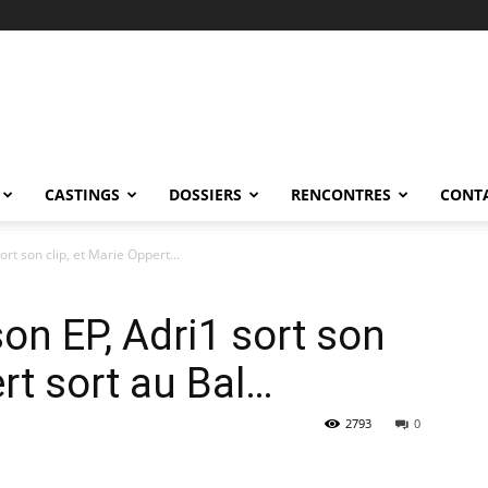
CASTINGS
DOSSIERS
RENCONTRES
CONT
rt son clip, et Marie Oppert...
on EP, Adri1 sort son
ert sort au Bal…
2793
0