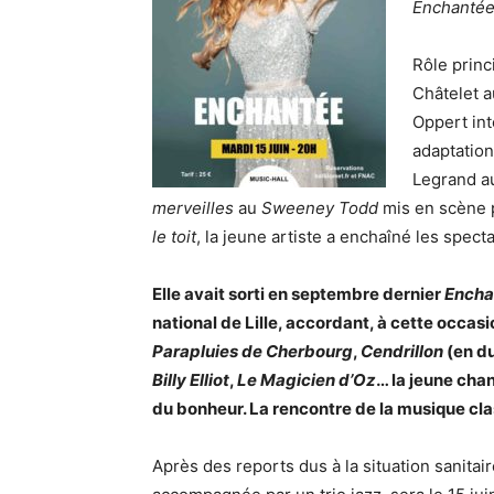
Enchanté
Rôle princ
Châtelet a
Oppert int
adaptatio
Legrand au
merveilles
au
Sweeney Todd
mis en scène 
le toit
, la jeune artiste a enchaîné les spect
Elle avait sorti en septembre dernier
Encha
national de Lille, accordant, à cette occasi
Parapluies de Cherbourg
,
Cendrillon
(en du
Billy Elliot
,
Le Magicien d’Oz
… la jeune chan
du bonheur. La rencontre de la musique cl
Après des reports dus à la situation sanita