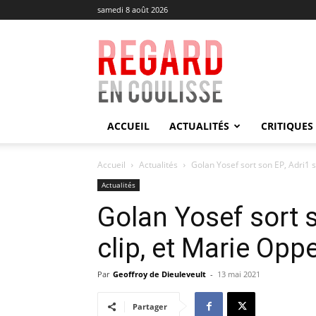
samedi 8 août 2026
Regard
en
Coulisse
ACCUEIL
ACTUALITÉS
CRITIQUES
Accueil
Actualités
Golan Yosef sort son EP, Adri1 so
Actualités
Golan Yosef sort s
clip, et Marie Opp
Par
Geoffroy de Dieuleveult
-
13 mai 2021
Partager