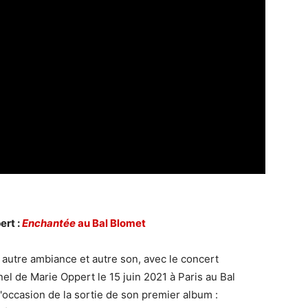
ert :
Enchantée
au Bal Blomet
, autre ambiance et autre son, avec le concert
el de Marie Oppert le 15 juin 2021 à Paris au Bal
l'occasion de la sortie de son premier album :