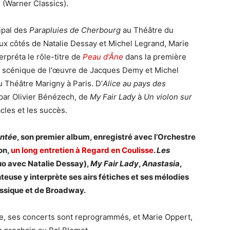
e
(Warner Classics).
ipal des
Parapluies de Cherbourg
au Théâtre du
ux côtés de Natalie Dessay et Michel Legrand, Marie
erpréta le rôle-titre de
Peau d'Âne
dans la première
n scénique de l'œuvre de Jacques Demy et Michel
 Théâtre Marigny à Paris. D’
Alice au pays des
par Olivier Bénézech, de
My Fair Lady
à
Un violon sur
acles et les succès.
ntée
, son premier album, enregistré avec l’Orchestre
on,
un long entretien à Regard en Coulisse
.
Les
o avec Natalie Dessay),
My Fair Lady
,
Anastasia
,
teuse y interprète ses airs fétiches et ses mélodies
assique et de Broadway.
ire, ses concerts sont reprogrammés, et Marie Oppert,