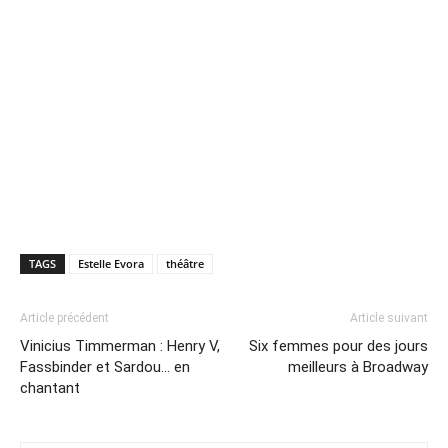
TAGS
Estelle Evora
théâtre
Article précédent
Article suivant
Vinicius Timmerman : Henry V,
Six femmes pour des jours
Fassbinder et Sardou… en
meilleurs à Broadway
chantant