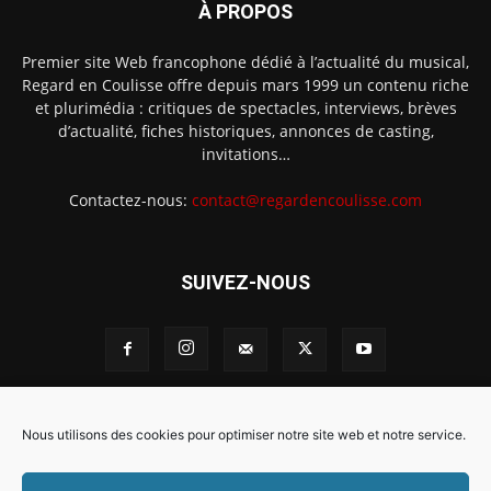
À PROPOS
Premier site Web francophone dédié à l’actualité du musical,
Regard en Coulisse offre depuis mars 1999 un contenu riche
et plurimédia : critiques de spectacles, interviews, brèves
d’actualité, fiches historiques, annonces de casting,
invitations…
Contactez-nous:
contact@regardencoulisse.com
SUIVEZ-NOUS
Intégration Ghislain Fayard
Mentions légales
Nous utilisons des cookies pour optimiser notre site web et notre service.
Politique de cookies (EU)