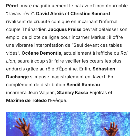
Pérot
ouvre magnifiquement le bal avec l’incontournable
“J’avais rêvé”.
David Alexis
et
Christine Bonnard
rivalisent de cruauté comique en incarnant l’infernal
couple Thénardier.
Jacques Preiss
devrait délaisser son
emploi de pilote de ligne pour incarner Marius : il offre
une vibrante interprétation de “Seul devant ces tables
vides”.
Océane Demontis
, actuellement à l’affiche du
Roi
Lion
, saura à coup sûr faire vaciller les cœurs les plus
endurcis grâce au rôle d’Éponine. Enfin,
Sébastien
Duchange
s’impose magistralement en Javert. En
complément de distribution
Benoît Rameau
incarnera Jean Valjean,
Stanley Kassa
Enjolras et
Maxime de Toledo
l’Évêque.