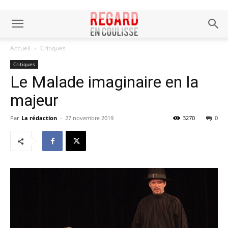
Accueil
Critiques
Critiques
Le Malade imaginaire en la
majeur
Par
La rédaction
-
27 novembre 2019
3270
0