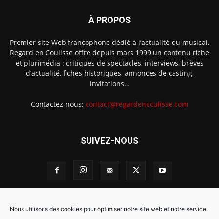
À PROPOS
Premier site Web francophone dédié à l’actualité du musical,
Regard en Coulisse offre depuis mars 1999 un contenu riche
et plurimédia : critiques de spectacles, interviews, brèves
d’actualité, fiches historiques, annonces de casting,
invitations…
Contactez-nous:
contact@regardencoulisse.com
SUIVEZ-NOUS
Intégration Ghislain Fayard
Mentions légales
Nous utilisons des cookies pour optimiser notre site web et notre service.
Politique de cookies (EU)