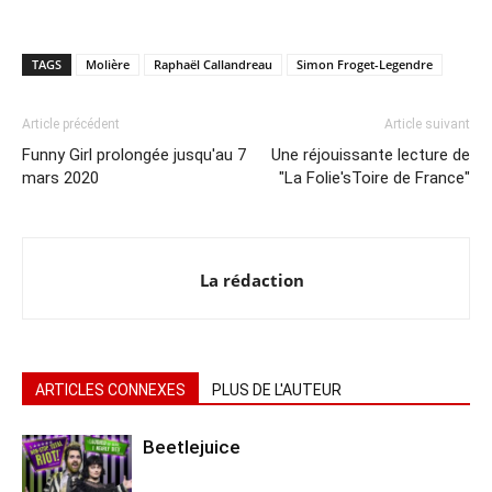
TAGS
Molière
Raphaël Callandreau
Simon Froget-Legendre
Article précédent
Article suivant
Funny Girl prolongée jusqu'au 7
Une réjouissante lecture de
mars 2020
"La Folie'sToire de France"
La rédaction
ARTICLES CONNEXES
PLUS DE L'AUTEUR
Beetlejuice