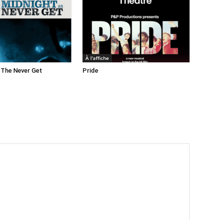
À l'affiche
 The Never Get
Pride