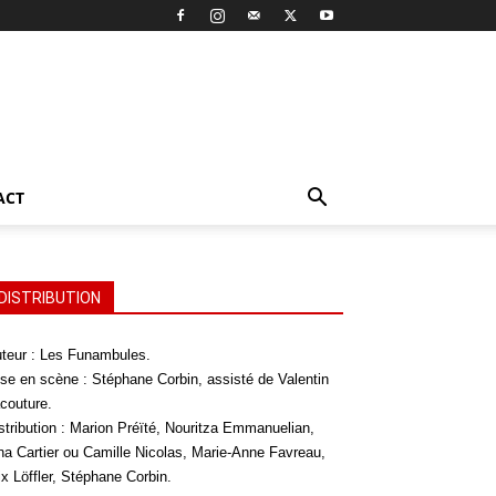
ACT
DISTRIBUTION
teur : Les Funambules.
se en scène : Stéphane Corbin, assisté de Valentin
couture.
stribution : Marion Préïté, Nouritza Emmanuelian,
na Cartier ou Camille Nicolas, Marie-Anne Favreau,
ix Löffler, Stéphane Corbin.