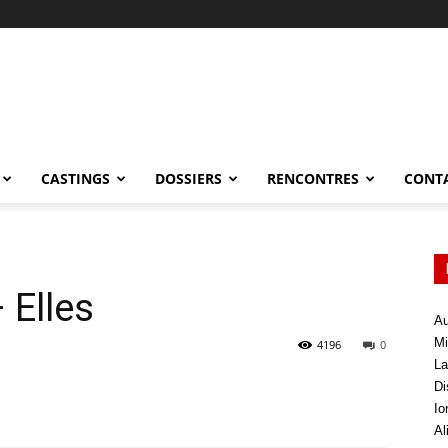
CASTINGS
DOSSIERS
RENCONTRES
CONT
 Elles
Au
Mi
4196
0
La
Di
Io
Al