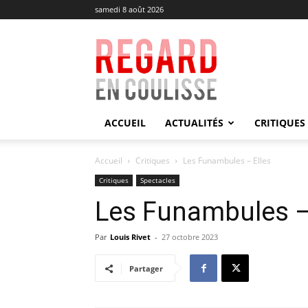
samedi 8 août 2026
Regard
en
Coulisse
ACCUEIL
ACTUALITÉS
CRITIQUES
Accueil
Critiques
Les Funambules – Elles
Critiques
Spectacles
Les Funambules –
Par
Louis Rivet
-
27 octobre 2023
Partager