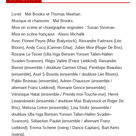
Livret : Mel Brooks et Thomas Meehan.
Musique et chansons : Mel Brooks.
Mise en scène et chorégraphie originales : Susan Stroman.
Mise en scène française : Alexis Michalik.
Avec Florent Peyre (Max Bialystock), Alexandre Faitrouni (Léo
Bloom), Andy Cocq (Carmen Ghia), Julien Mior (Roger De Bris),
Roxane Le Texier (Ulla Inga Bensen Yonsen Tallen-Hallen
Svaden-Svanson), Régis Vallée (Franz Liebkind), Alexandre
Bernot (ensemble / doublure Carmen Ghia), Pénélope Beaulieu
(ensemble), Axel S Bourda (ensemble / doublure Léo Bloom),
Pablo Bruneau (ensemble), Adrien Chausson (ensemble /
alternant Franz Liebkind), Romane Gence (ensemble),
Véronique Hatat (ensemble / Prends-moi-Touche-moi), Hervé
Lewandowski (ensemble / doublure Max Bialystock et Roger De
Bris), Melissa Linton (ensemble), Lina Stoltz (ensemble /
doublure Ulla Inga Bensen Yonsen Tallen-Hallen Svaden-
Svanson), Sébastien Paulet (ensemble / alternant Franz
Liebkind), Emma Scherer (swing / Dance Captain), Bart Aerts
(swing).