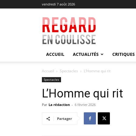
vendredi 7 août 2026
Regard
en
Coulisse
ACCUEIL
ACTUALITÉS
CRITIQUES
Accueil
Spectacles
L’Homme qui rit
Spectacles
L’Homme qui rit
Par
La rédaction
-
6 février 2026
Partager