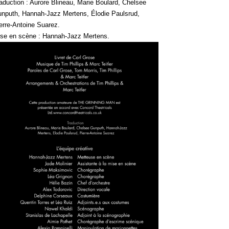
aduction : Aurore Blineau, Marie Boulard, Chelsee
nputh, Hannah-Jazz Mertens, Élodie Paulsrud,
erre-Antoine Suarez.
se en scène : Hannah-Jazz Mertens.