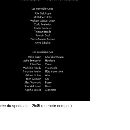
rée du spectacle : 2h45 (entracte compris).