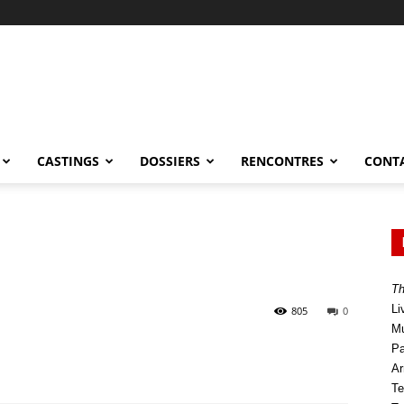
CASTINGS
DOSSIERS
RENCONTRES
CONT
Th
Li
805
0
Mu
Pa
Ar
Te