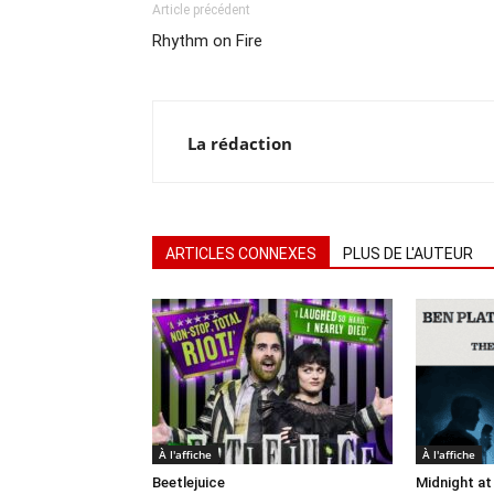
Article précédent
Rhythm on Fire
La rédaction
ARTICLES CONNEXES
PLUS DE L'AUTEUR
À l'affiche
À l'affiche
Beetlejuice
Midnight at