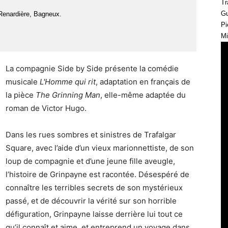
Tr
Gu
Renardière, Bagneux.
Pi
Mi
La compagnie Side by Side présente la comédie
musicale
L'Homme qui rit
, adaptation en français de
la pièce
The Grinning Man
, elle-même adaptée du
roman de Victor Hugo.
Dans les rues sombres et sinistres de Trafalgar
Square, avec l’aide d’un vieux marionnettiste, de son
loup de compagnie et d’une jeune fille aveugle,
l’histoire de Grinpayne est racontée. Désespéré de
connaître les terribles secrets de son mystérieux
passé, et de découvrir la vérité sur son horrible
défiguration, Grinpayne laisse derrière lui tout ce
qu’il connaît et aime, et entreprend un voyage dans