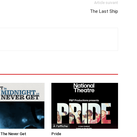
Article suivant
The Last Ship
À l'affiche
 The Never Get
Pride