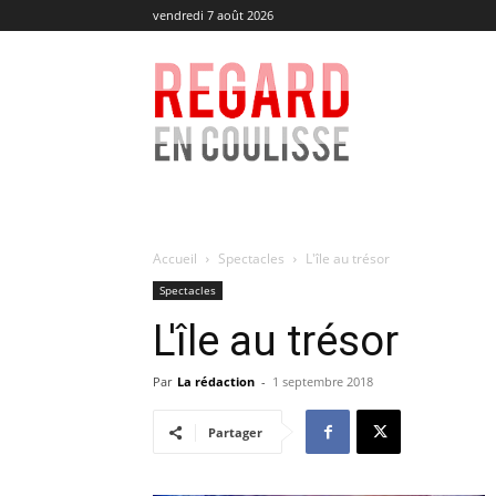
vendredi 7 août 2026
Regard
en
Coulisse
Accueil
Spectacles
L'île au trésor
Spectacles
L'île au trésor
Par
La rédaction
-
1 septembre 2018
Partager