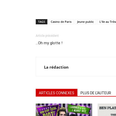
TAGS
Casino de Paris
Jeune public
L'Ile au Tré
Article précédent
…Oh my glotte !
La rédaction
ARTICLES CONNEXES
PLUS DE L'AUTEUR