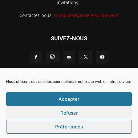
invitations…
Contactez-nous:
contact@regardencoulisse.com
SUIVEZ-NOUS
Intégration Ghislain Fayard
Mentions légales
Nous utilisons des cookies pour optimiser notre site web et notre service.
Politique de cookies (EU)
Accepter
Refuser
Préférences