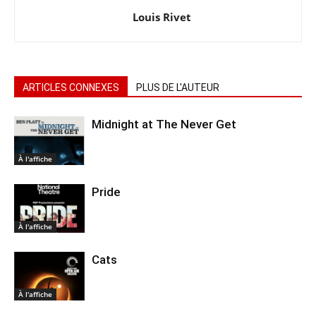
Louis Rivet
ARTICLES CONNEXES
PLUS DE L'AUTEUR
Midnight at The Never Get
À l'affiche
Pride
À l'affiche
Cats
À l'affiche