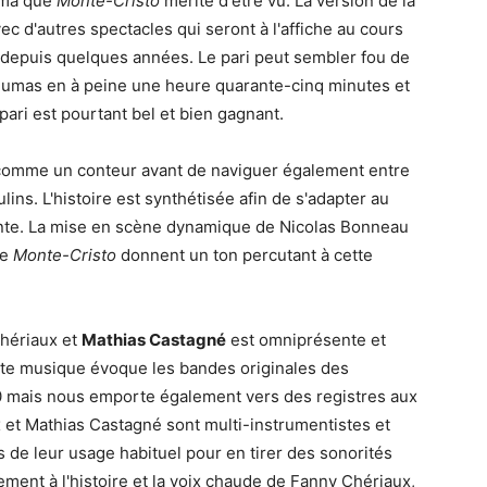
éma que
Monte-Cristo
mérite d'être vu. La version de la
c d'autres spectacles qui seront à l'affiche au cours
 depuis quelques années. Le pari peut sembler fou de
 Dumas en à peine une heure quarante-cinq minutes et
pari est pourtant bel et bien gagnant.
comme un conteur avant de naviguer également entre
ns. L'histoire est synthétisée afin de s'adapter au
ante. La mise en scène dynamique de Nicolas Bonneau
de
Monte-Cristo
donnent un ton percutant à cette
hériaux et
Mathias Castagné
est omniprésente et
tte musique évoque les bandes originales des
 mais nous emporte également vers des registres aux
x et Mathias Castagné sont multi-instrumentistes et
s de leur usage habituel pour en tirer des sonorités
ment à l'histoire et la voix chaude de Fanny Chériaux,