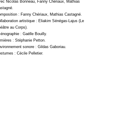
ec Nicolas Bonneau, Fanny Chériaux, Mathias
stagné.
mposition : Fanny Chériaux, Mathias Castagné.
llaboration artistique : Eliakim Sénégas-Lajus (Le
éâtre au Corps).
énographie : Gaëlle Bouilly.
mières : Stéphanie Petton.
vironnement sonore : Gildas Gaboriau.
stumes : Cécile Pelletier.