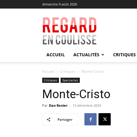
dimanche 9 août 2026
Regard
en
Coulisse
ACCUEIL
ACTUALITÉS
CRITIQUES
Accueil
Critiques
Monte-Cristo
Critiques
Spectacles
Monte-Cristo
Par
Dan Renier
-
13 décembre 2024
Partager