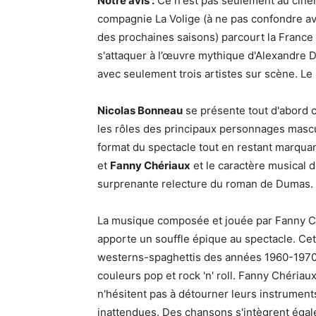
Notre avis :
Ce n'est pas seulement au cin
compagnie La Volige (à ne pas confondre ave
des prochaines saisons) parcourt la France
s'attaquer à l’œuvre mythique d'Alexandre
avec seulement trois artistes sur scène. Le 
Nicolas Bonneau
se présente tout d'abord 
les rôles des principaux personnages masculi
format du spectacle tout en restant marqu
et
Fanny Chériaux
et le caractère musical 
surprenante relecture du roman de Dumas.
La musique composée et jouée par Fanny C
apporte un souffle épique au spectacle. Ce
westerns-spaghettis des années 1960-1970
couleurs pop et rock 'n' roll. Fanny Chériau
n'hésitent pas à détourner leurs instrument
inattendues. Des chansons s'intègrent égale