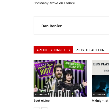
Company
arrive en France
Dan Renier
ARTICLES CONNEXES
PLUS DE L'AUTEUR
À l'affiche
À l'affiche
Beetlejuice
Midnight at