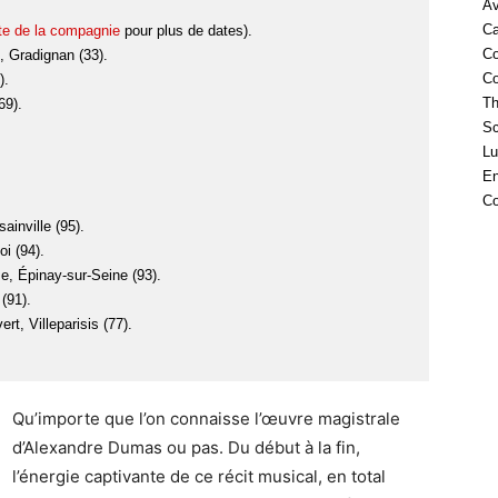
Av
Ca
ite de la compagnie
pour plus de dates).
Co
 Gradignan (33).
Co
).
Th
69).
Sc
Lu
En
Co
inville (95).
i (94).
se, Épinay-sur-Seine (93).
(91).
rt, Villeparisis (77).
Qu’importe que l’on connaisse l’œuvre magistrale
d’Alexandre Dumas ou pas. Du début à la fin,
l’énergie captivante de ce récit musical, en total