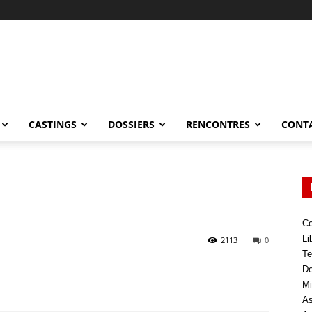
CASTINGS
DOSSIERS
RENCONTRES
CONT
Co
Li
2113
0
Te
De
Mi
As