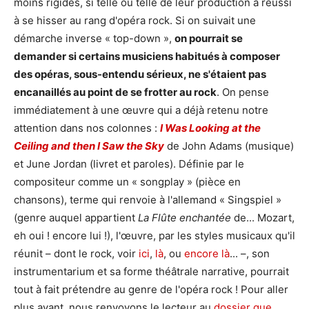
moins rigides, si telle ou telle de leur production a réussi
à se hisser au rang d'opéra rock. Si on suivait une
démarche inverse « top-down »,
on pourrait se
demander si certains musiciens habitués à composer
des opéras, sous-entendu sérieux, ne s'étaient pas
encanaillés au point de se frotter au rock
. On pense
immédiatement à une œuvre qui a déjà retenu notre
attention dans nos colonnes :
I Was Looking at the
Ceiling and then I Saw the Sky
de John Adams (musique)
et June Jordan (livret et paroles). Définie par le
compositeur comme un « songplay » (pièce en
chansons), terme qui renvoie à l'allemand « Singspiel »
(genre auquel appartient
La Flûte enchantée
de... Mozart,
eh oui ! encore lui !), l'œuvre, par les styles musicaux qu'il
réunit – dont le rock, voir
ici
,
là
, ou
encore là
... –, son
instrumentarium et sa forme théâtrale narrative, pourrait
tout à fait prétendre au genre de l'opéra rock ! Pour aller
plus avant, nous renvoyons le lecteur au
dossier que