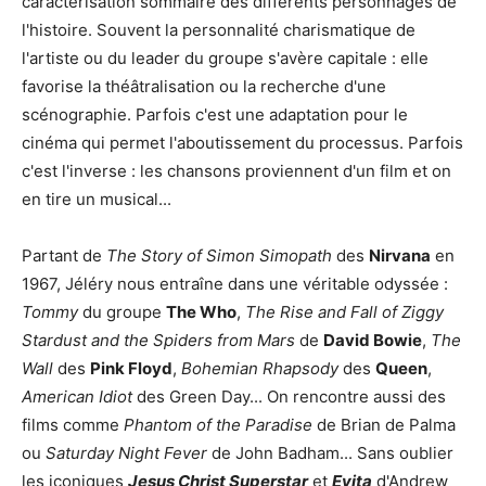
caractérisation sommaire des différents personnages de
l'histoire. Souvent la personnalité charismatique de
l'artiste ou du leader du groupe s'avère capitale : elle
favorise la théâtralisation ou la recherche d'une
scénographie. Parfois c'est une adaptation pour le
cinéma qui permet l'aboutissement du processus. Parfois
c'est l'inverse : les chansons proviennent d'un film et on
en tire un musical...
Partant de
The Story of Simon Simopath
des
Nirvana
en
1967, Jéléry nous entraîne dans une véritable odyssée :
Tommy
du groupe
The Who
,
The Rise and Fall of Ziggy
Stardust and the Spiders from Mars
de
David Bowie
,
The
Wall
des
Pink Floyd
,
Bohemian Rhapsody
des
Queen
,
American Idiot
des Green Day... On rencontre aussi des
films comme
Phantom of the Paradise
de Brian de Palma
ou
Saturday Night Fever
de John Badham... Sans oublier
les iconiques
Jesus Christ Superstar
et
Evita
d'Andrew