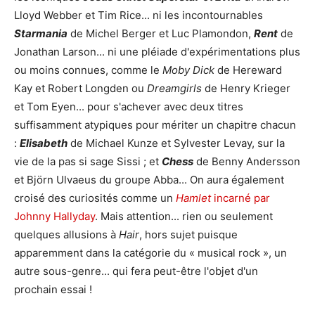
Lloyd Webber et Tim Rice... ni les incontournables
Starmania
de Michel Berger et Luc Plamondon,
Rent
de
Jonathan Larson... ni une pléiade d'expérimentations plus
ou moins connues, comme le
Moby Dick
de Hereward
Kay et Robert Longden ou
Dreamgirls
de Henry Krieger
et Tom Eyen... pour s'achever avec deux titres
suffisamment atypiques pour mériter un chapitre chacun
:
Elisabeth
de Michael Kunze et Sylvester Levay, sur la
vie de la pas si sage Sissi ; et
Chess
de Benny Andersson
et Björn Ulvaeus du groupe Abba... On aura également
croisé des curiosités comme un
Hamlet
incarné par
Johnny Hallyday
. Mais attention... rien ou seulement
quelques allusions à
Hair
, hors sujet puisque
apparemment dans la catégorie du « musical rock », un
autre sous-genre... qui fera peut-être l'objet d'un
prochain essai !