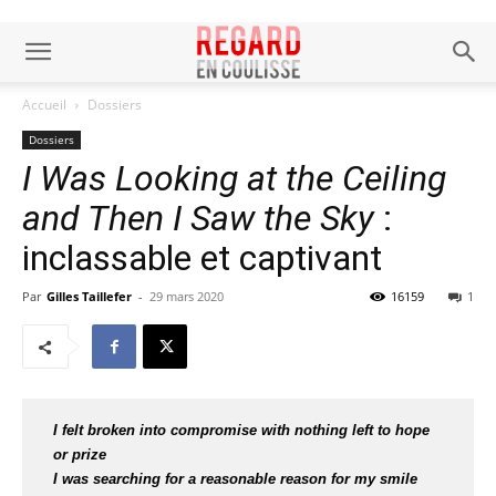
Accueil
Dossiers
Dossiers
I Was Looking at the Ceiling
and Then I Saw the Sky
:
inclassable et captivant
Par
Gilles Taillefer
-
29 mars 2020
16159
1
I felt broken into compromise with nothing left to hope
or prize
I was searching for a reasonable reason for my smile