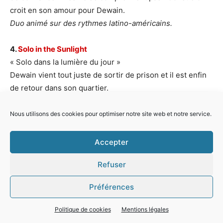
croit en son amour pour Dewain.
Duo animé sur des rythmes latino-américains.
4.
Solo in the Sunlight
« Solo dans la lumière du jour »
Dewain vient tout juste de sortir de prison et il est enfin
de retour dans son quartier.
Hard blues rock à la Joe Cocker.
Nous utilisons des cookies pour optimiser notre site web et notre service.
5.
¿ Dónde estás ?
« Où es-tu ? »
Accepter
Consuelo est inquiète : son fils de six ans a disparu sans
Refuser
laisser de traces. Est-ce que ce sont les services de
l’immigration qui l’ont enlevé, afin de retrouver sa mère ?
Préférences
Des souvenirs de son pays natal, le Salvador, reviennent
à sa mémoire : ici, comme là-bas, elle doit se cacher.
Politique de cookies
Mentions légales
Chanson tendre accompagnée par une guitare