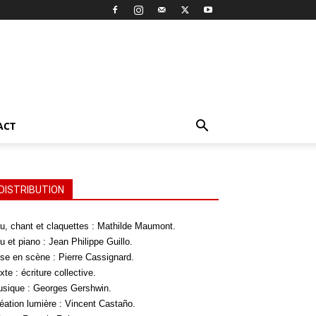
ACT
DISTRIBUTION
u, chant et claquettes : Mathilde Maumont.
u et piano : Jean Philippe Guillo.
se en scène : Pierre Cassignard.
xte : écriture collective.
sique : Georges Gershwin.
éation lumière : Vincent Castaño.