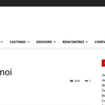
CASTINGS
DOSSIERS
RENCONTRES
CONT
moi
Je
Je
3243
0
Mi
Te
Mu
Cr