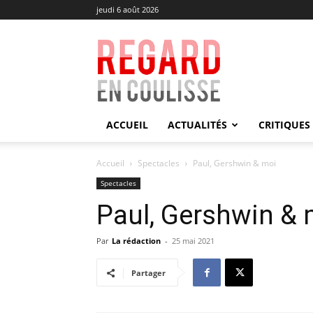
jeudi 6 août 2026
Regard
en
Coulisse
ACCUEIL
ACTUALITÉS
CRITIQUES
Accueil
Spectacles
Paul, Gershwin & moi
Spectacles
Paul, Gershwin & 
Par
La rédaction
-
25 mai 2021
Partager