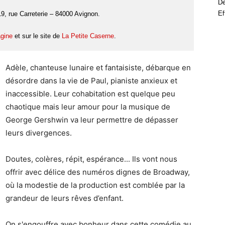
Dé
Ef
, rue Carreterie – 84000 Avignon.
agine
et sur le site de
La Petite Caserne
.
Adèle, chanteuse lunaire et fantaisiste, débarque en
désordre dans la vie de Paul, pianiste anxieux et
inaccessible. Leur cohabitation est quelque peu
chaotique mais leur amour pour la musique de
George Gershwin va leur permettre de dépasser
leurs divergences.
Doutes, colères, répit, espérance... Ils vont nous
offrir avec délice des numéros dignes de Broadway,
où la modestie de la production est comblée par la
grandeur de leurs rêves d’enfant.
On s'engouffre avec bonheur dans cette comédie au