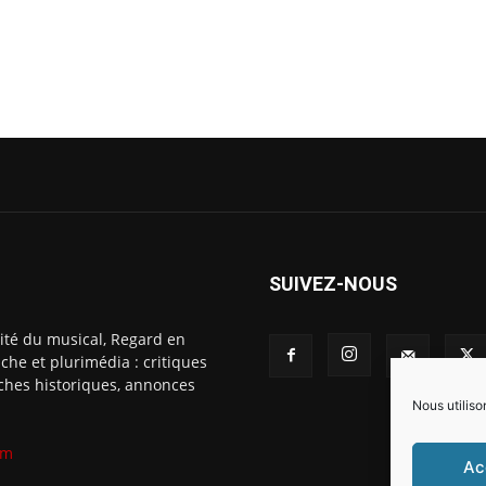
SUIVEZ-NOUS
ité du musical, Regard en
che et plurimédia : critiques
fiches historiques, annonces
Nous utiliso
om
Ac