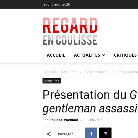
jeudi 6 août 2026
Regard
en
Coulisse
ACCUEIL
ACTUALITÉS
CRITIQUES
Accueil
Actualités
Présentation du Guide du parfa
Actualités
Présentation du
G
gentleman assassi
Par
Philippe Pocidalo
-
11 juin 2026
Partager