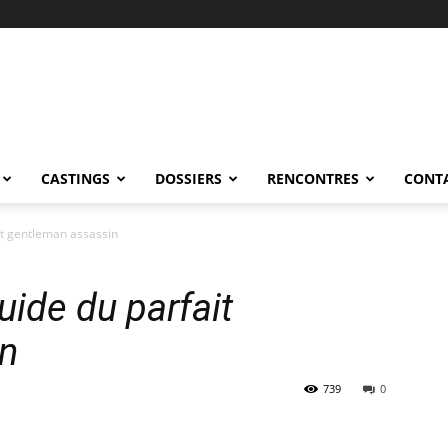
CASTINGS
DOSSIERS
RENCONTRES
CONT
it gentleman assassin
uide du parfait
n
739
0