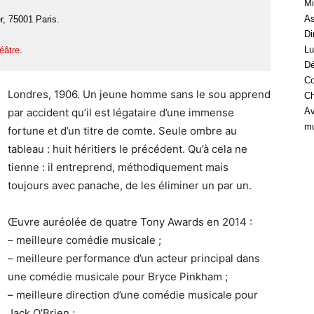
Mi
As
r, 75001 Paris.
Di
Lu
héâtre
.
Dé
Co
Londres, 1906. Un jeune homme sans le sou apprend
Ch
par accident qu’il est légataire d’une immense
Av
mu
fortune et d’un titre de comte. Seule ombre au
tableau : huit héritiers le précédent. Qu’à cela ne
tienne : il entreprend, méthodiquement mais
toujours avec panache, de les éliminer un par un.
Œuvre auréolée de quatre Tony Awards en 2014 :
– meilleure comédie musicale ;
– meilleure performance d’un acteur principal dans
une comédie musicale pour Bryce Pinkham ;
– meilleure direction d’une comédie musicale pour
Jack O’Brien ;