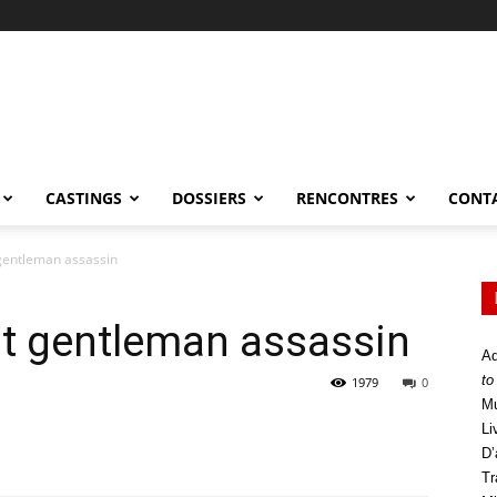
CASTINGS
DOSSIERS
RENCONTRES
CONT
 gentleman assassin
it gentleman assassin
Ad
to
1979
0
Mu
Li
D’
Tr