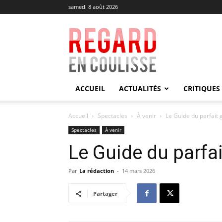
samedi 8 août 2026
Regard
en
Coulisse
ACCUEIL
ACTUALITÉS
CRITIQUES
Accueil
Spectacles
À venir
Le Guide du parfait
Spectacles
À venir
Le Guide du parfa
Par
La rédaction
-
14 mars 2026
Partager