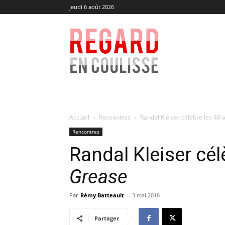
jeudi 6 août 2026
Regard
en
Coulisse
Accueil
Rencontres
Randal Kleiser célèbre les 40 
Rencontres
Randal Kleiser cél
Grease
Par
Rémy Batteault
-
3 mai 2018
Partager