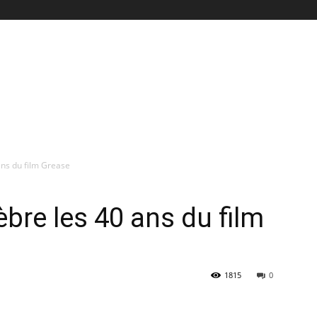
ans du film Grease
èbre les 40 ans du film
1815
0