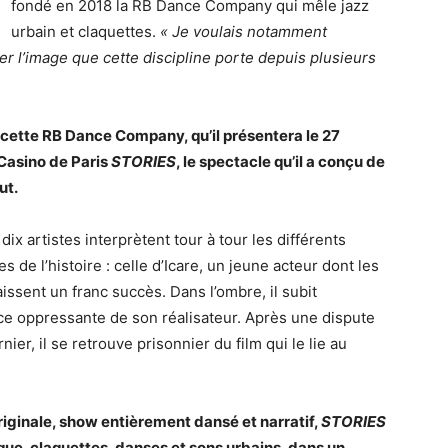
fondé en 2018 la RB Dance Company qui mêle jazz
urbain et claquettes.
« Je voulais notamment
r l’image que cette discipline porte depuis plusieurs
 cette RB Dance Company, qu’il présentera le 27
 Casino de Paris
STORIES
, le spectacle qu’il a conçu de
ut.
dix artistes interprètent tour à tour les différents
 de l’histoire : celle d’Icare, un jeune acteur dont les
issent un franc succès. Dans l’ombre, il subit
ce oppressante de son réalisateur. Après une dispute
nier, il se retrouve prisonnier du film qui le lie au
riginale, show entièrement dansé et narratif,
STORIES
ue, claquettes, danses et sons urbains, dans un