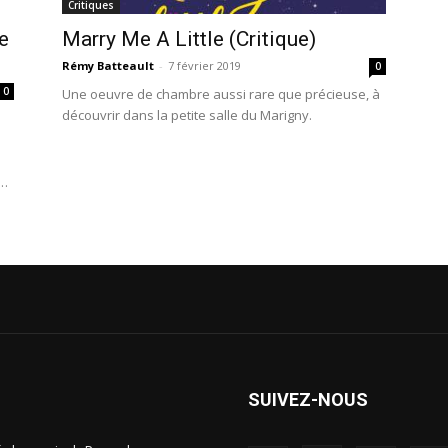
Critiques
e
Marry Me A Little (Critique)
Rémy Batteault
-
7 février 2019
0
0
Une oeuvre de chambre aussi rare que précieuse, à
découvrir dans la petite salle du Marigny.
e
rde
SUIVEZ-NOUS