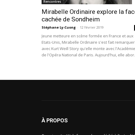
Rencontres
Mirabelle Ordinaire explore la fac
cachée de Sondheim
Stéphane Ly-Cuong
-
12 février 2019
Jeune metteure en scène formée en France et aux
Etats-Unis, Mirabelle Ordinaire s'est fait remarquer
avec Kurt Weill Story qu'elle monte avec l'Académi
de l'Opéra National de Paris. Aujourd'hui, elle abo
l'univers de Sondheim avec Marry Me A Little,
actuellement au Théâtre Marigny.
À PROPOS