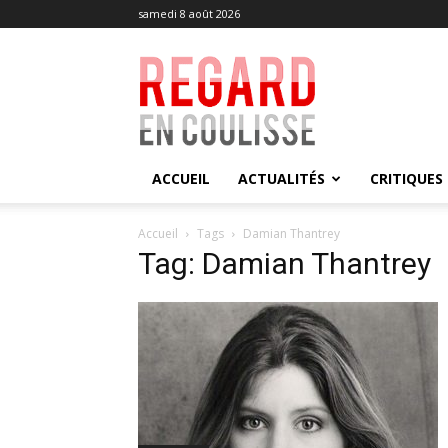
samedi 8 août 2026
Regard
en
Coulisse
ACCUEIL
ACTUALITÉS
CRITIQUES
Accueil
Tags
Damian Thantrey
Tag: Damian Thantrey