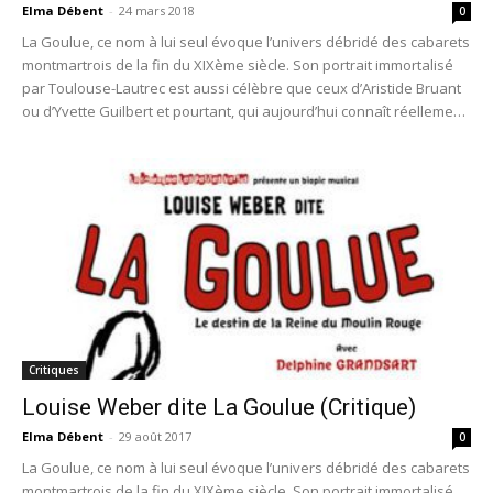
Elma Débent
-
24 mars 2018
0
La Goulue, ce nom à lui seul évoque l’univers débridé des cabarets
montmartrois de la fin du XIXème siècle. Son portrait immortalisé
par Toulouse-Lautrec est aussi célèbre que ceux d’Aristide Bruant
ou d’Yvette Guilbert et pourtant, qui aujourd’hui connaît réellement
cette artiste, qui peut dire quelle fut sa vie ?
Critiques
Louise Weber dite La Goulue (Critique)
Elma Débent
-
29 août 2017
0
La Goulue, ce nom à lui seul évoque l’univers débridé des cabarets
montmartrois de la fin du XIXème siècle. Son portrait immortalisé