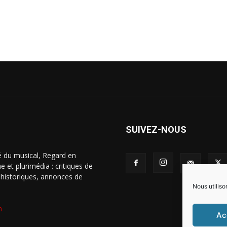
SUIVEZ-NOUS
é du musical, Regard en
 et plurimédia : critiques de
s historiques, annonces de
Nous utiliso
m
Ac