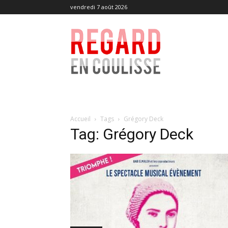
vendredi 7 août 2026
Regard
en
Coulisse
Accueil
Tags
Grégory Deck
Tag: Grégory Deck