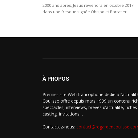
2000 ans après, Jésus reviendra en octobre 2017
dans une fresque signée Obispo et Barratier.
À PROPOS
Premier site Web francophone dédié à l’actualit
Coulisse offre depuis mars 1999 un contenu riche
spectacles, interviews, brèves d’actualité, fiche
casting, invitations…
Contactez-nous:
contact@regardencoulisse.co