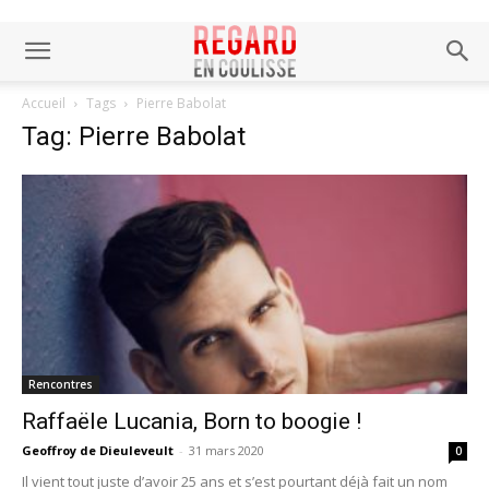
Accueil
Tags
Pierre Babolat
Tag: Pierre Babolat
Rencontres
Raffaële Lucania, Born to boogie !
Geoffroy de Dieuleveult
-
31 mars 2020
0
Il vient tout juste d’avoir 25 ans et s’est pourtant déjà fait un nom