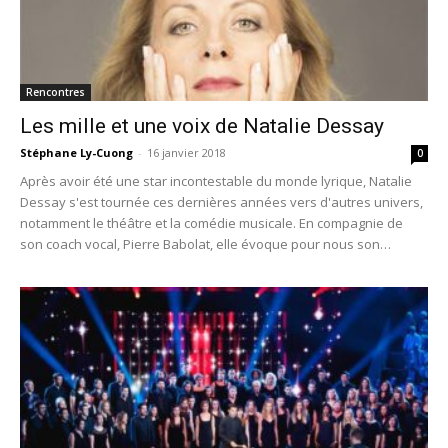
Rencontres
Les mille et une voix de Natalie Dessay
Stéphane Ly-Cuong
-
16 janvier 2018
0
Après avoir été une star incontestable du monde lyrique, Natalie
Dessay s'est tournée ces dernières années vers d'autres univers,
notamment le théâtre et la comédie musicale. En compagnie de
son coach vocal, Pierre Babolat, elle évoque pour nous son
rapport à la comédie musicale.