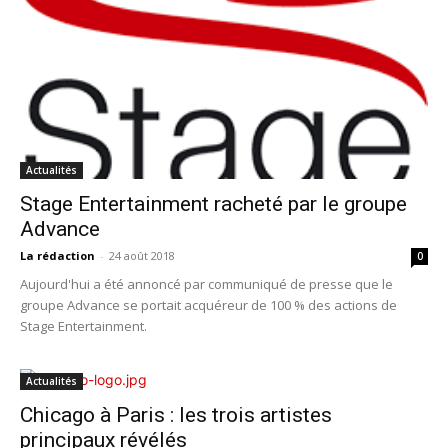
Actualités
Stage Entertainment racheté par le groupe
Advance
La rédaction
-
24 août 2018
0
Aujourd'hui a été annoncé par communiqué de presse que le
groupe Advance se portait acquéreur de 100 % des actions de
Stage Entertainment.
Actualités
Chicago à Paris : les trois artistes
principaux révélés