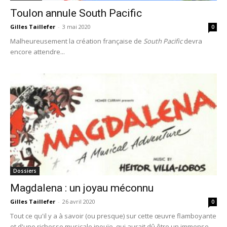
Toulon annule South Pacific
Gilles Taillefer
-
3 mai 2020
0
Malheureusement la création française de
South Pacific
devra
encore attendre...
Dossiers
Magdalena : un joyau méconnu
Gilles Taillefer
-
26 avril 2020
0
Tout ce qu'il y a à savoir (ou presque) sur cette œuvre flamboyante
et d'une richesse musicale inouïe, qui aurait dû être un immense