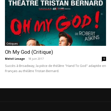
Critiques
Oh My God (Critique)
Melvil Lesage
-
18 juin 2017
0
Succès à Broadway, la pièce de théâtre "Hand To God" adaptée en
Français au théâtre Tristan Bernard.