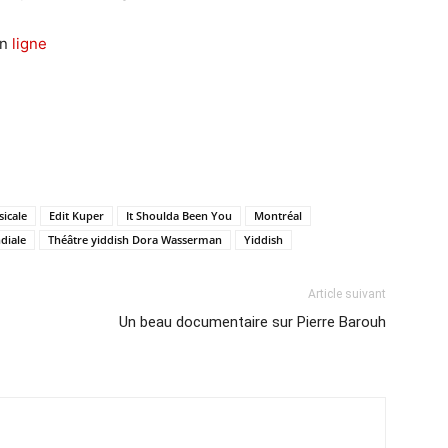
en
ligne
icale
Edit Kuper
It Shoulda Been You
Montréal
diale
Théâtre yiddish Dora Wasserman
Yiddish
Article suivant
Un beau documentaire sur Pierre Barouh