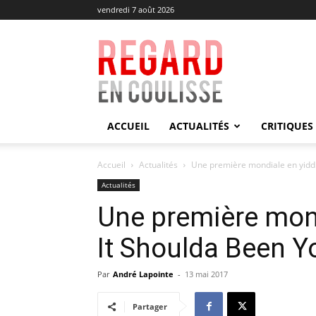
vendredi 7 août 2026
Regard
en
Coulisse
ACCUEIL
ACTUALITÉS
CRITIQUES
Accueil
Actualités
Une première mondiale en yiddi
Actualités
Une première mond
It Shoulda Been Y
Par
André Lapointe
-
13 mai 2017
Partager