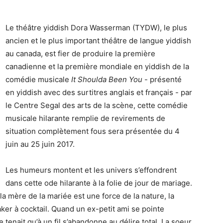
Le théâtre yiddish Dora Wasserman (TYDW), le plus
ancien et le plus important théâtre de langue yiddish
au canada, est fier de produire la première
canadienne et la première mondiale en yiddish de la
comédie musicale
It Shoulda Been You
- présenté
en yiddish avec des surtitres anglais et français - par
le Centre Segal des arts de la scène, cette comédie
musicale hilarante remplie de revirements de
situation complètement fous sera présentée du 4
juin au 25 juin 2017.
Les humeurs montent et les univers s’effondrent
dans cette ode hilarante à la folie de jour de mariage.
 la mère de la mariée est une force de la nature, la
er à cocktail. Quand un ex-petit ami se pointe
tenait qu’à un fil s’abandonne au délire total. La soeur