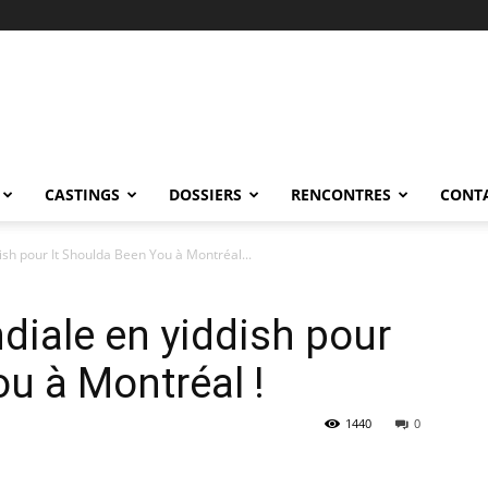
CASTINGS
DOSSIERS
RENCONTRES
CONT
sh pour It Shoulda Been You à Montréal...
iale en yiddish pour
ou à Montréal !
1440
0