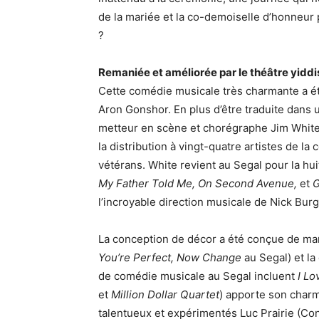
de la mariée et la co-demoiselle d’honneur
?
Remaniée et améliorée par le théâtre yid
Cette comédie musicale très charmante a ét
Aron Gonshor. En plus d’être traduite dans u
metteur en scène et chorégraphe Jim White
la distribution à vingt-quatre artistes de
vétérans. White revient au Segal pour la hu
My Father Told Me, On Second Avenue,
et
G
l’incroyable direction musicale de Nick Burg
La conception de décor a été conçue de man
You’re Perfect, Now Change
au Segal) et la
de comédie musicale au Segal incluent
I Lo
et
Million Dollar Quartet
) apporte son charme
talentueux et expérimentés Luc Prairie (Con