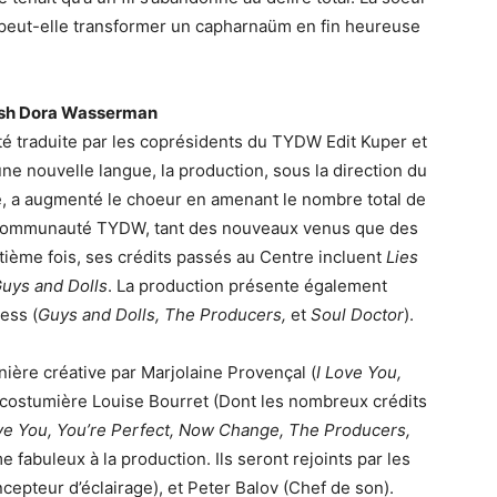
 peut-elle transformer un capharnaüm en fin heureuse
dish Dora Wasserman
é traduite par les coprésidents du TYDW Edit Kuper et
ne nouvelle langue, la production, sous la direction du
, a augmenté le choeur en amenant le nombre total de
 la communauté TYDW, tant des nouveaux venus que des
itième fois, ses crédits passés au Centre incluent
Lies
uys and Dolls
. La production présente également
ess (
Guys and Dolls, The Producers,
et
Soul Doctor
).
ière créative par Marjolaine Provençal (
I Love You,
 costumière Louise Bourret (Dont les nombreux crédits
ve You, You’re Perfect, Now Change, The Producers,
 fabuleux à la production. Ils seront rejoints par les
cepteur d’éclairage), et Peter Balov (Chef de son).