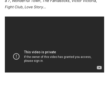
à 7
,
Wonderful Town
,
The Fantasticks
,
Victor Victoria
,
Fight Club
,
Love Story
...