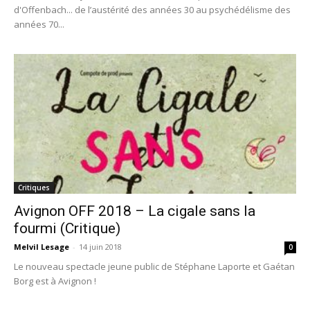
d'Offenbach... de l’austérité des années 30 au psychédélisme des
années 70...
Critiques
Avignon OFF 2018 – La cigale sans la
fourmi (Critique)
Melvil Lesage
-
14 juin 2018
0
Le nouveau spectacle jeune public de Stéphane Laporte et Gaétan
Borg est à Avignon !