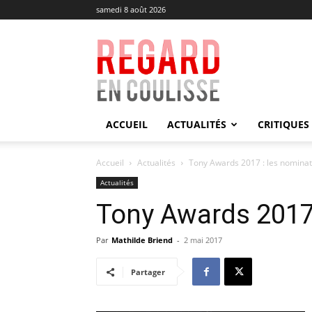
samedi 8 août 2026
Regard
en
Coulisse
ACCUEIL
ACTUALITÉS
CRITIQUES
Accueil
Actualités
Tony Awards 2017 : les nominat
Actualités
Tony Awards 2017 
Par
Mathilde Briend
-
2 mai 2017
Partager