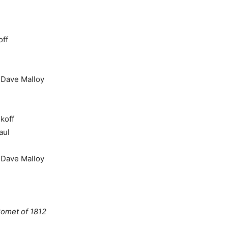
off
Dave Malloy
koff
aul
, Dave Malloy
Comet of 1812