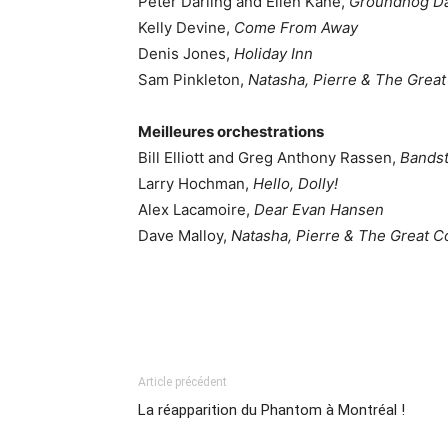
Peter Darling and Ellen Kane,
Groundhog D
Kelly Devine,
Come From Away
Denis Jones,
Holiday Inn
Sam Pinkleton,
Natasha, Pierre & The Great
Meilleures orchestrations
Bill Elliott and Greg Anthony Rassen,
Bands
Larry Hochman,
Hello, Dolly!
Alex Lacamoire,
Dear Evan Hansen
Dave Malloy,
Natasha, Pierre & The Great C
Article précédent
La réapparition du Phantom à Montréal !