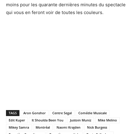
moins pour les quarante dernières minutes du spectacle
qui vous en feront voir de toutes les couleurs.
TAGS
Aron Gonshor
Centre Segal
Comédie Musicale
Edit Kuper
It Shoulda Been You
Justoin Muniz
Mike Melino
Mikey Samra
Montréal
Naomi Krajden
Nick Burgess