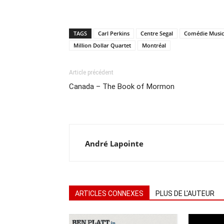
TAGS
Carl Perkins
Centre Segal
Comédie Music
Million Dollar Quartet
Montréal
Article précédent
Canada – The Book of Mormon
André Lapointe
ARTICLES CONNEXES
PLUS DE L'AUTEUR