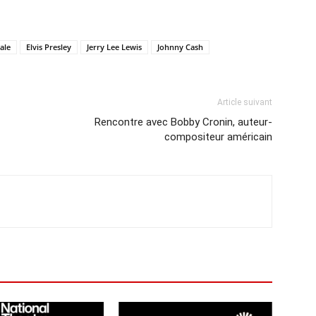
ale
Elvis Presley
Jerry Lee Lewis
Johnny Cash
Article suivant
Rencontre avec Bobby Cronin, auteur-
compositeur américain