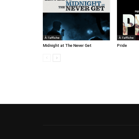
À l'affiche
À l'affiche
Midnight at The Never Get
Pride