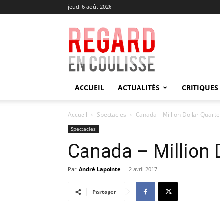
jeudi 6 août 2026
Regard
en
Coulisse
ACCUEIL
ACTUALITÉS
CRITIQUES
Accueil
Spectacles
Canada – Million Dollar Quarte
Spectacles
Canada – Million 
Par
André Lapointe
-
2 avril 2017
Partager