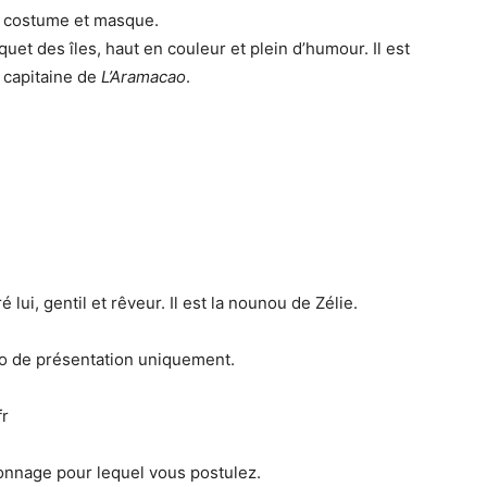
c costume et masque.
uet des îles, haut en couleur et plein d’humour. Il est
u capitaine de
L’Aramacao
.
lui, gentil et rêveur. Il est la nounou de Zélie.
éo de présentation uniquement.
fr
sonnage pour lequel vous postulez.