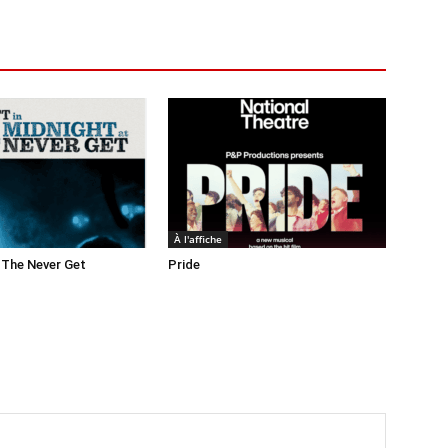
À l'affiche
 The Never Get
Pride