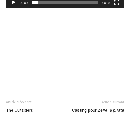
00:00
00:37
Article précédent
Article suivant
The Outsiders
Casting pour
Zélie la pirate