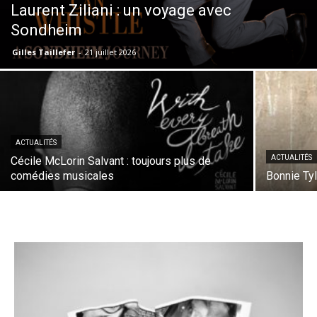
Laurent Ziliani : un voyage avec
Sondheim
Gilles Taillefer
-
21 juillet 2026
ACTUALITÉS
ACTUALITÉS
Cécile McLorin Salvant : toujours plus de
comédies musicales
Bonnie Tyl