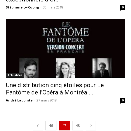
Stéphane Ly-Cuong
-
30 mars 2018
0
Actualités
Une distribution cinq étoiles pour Le
Fantôme de l’Opéra à Montréal...
André Lapointe
-
27 mars 2018
0
46
47
48