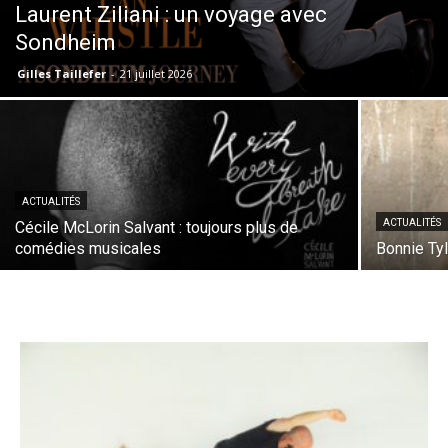
Laurent Ziliani : un voyage avec
Sondheim
Gilles Taillefer
-
21 juillet 2026
ACTUALITÉS
ACTUALITÉS
Cécile McLorin Salvant : toujours plus de
comédies musicales
Bonnie Tyl