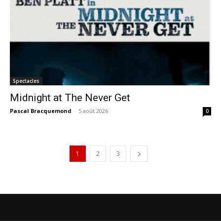
Spectacles
Midnight at The Never Get
Pascal Bracquemond
-
5 août 2026
0
1
2
3