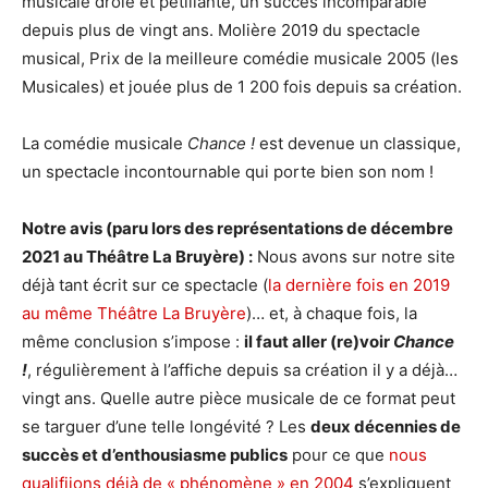
musicale drôle et pétillante, un succès incomparable
depuis plus de vingt ans. Molière 2019 du spectacle
musical, Prix de la meilleure comédie musicale 2005 (les
Musicales) et jouée plus de 1 200 fois depuis sa création.
La comédie musicale
Chance !
est devenue un classique,
un spectacle incontournable qui porte bien son nom !
Notre avis (paru lors des représentations de décembre
2021 au Théâtre La Bruyère) :
Nous avons sur notre site
déjà tant écrit sur ce spectacle (
la dernière fois en 2019
au même Théâtre La Bruyère
)… et, à chaque fois, la
même conclusion s’impose :
il faut aller (re)voir
Chance
!
, régulièrement à l’affiche depuis sa création il y a déjà…
vingt ans. Quelle autre pièce musicale de ce format peut
se targuer d’une telle longévité ? Les
deux décennies de
succès et d’enthousiasme publics
pour ce que
nous
qualifiions déjà de « phénomène » en 2004
s’expliquent