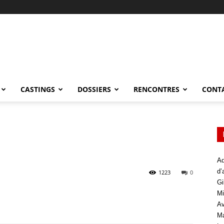
CASTINGS
DOSSIERS
RENCONTRES
CONT
Ad
d’
1223
0
Gi
Mi
Av
Ma