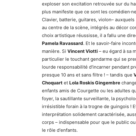
exploser son excitation retrouvée sur du har
plus manifeste que ce sont les comédien·ne
Clavier, batterie, guitares, violon– auxquel
au centre de la scène, intégrés au décor co
choix artistique réussisse, il a fallu une di
Pamela Ravassard
. Et le savoir-faire inco
manière. Si
Vincent Viotti
– eu égard à sa m
particulier le touchant gendarme qui se pr
lourde responsabilité d'incarner pendant prè
presque 10 ans et sans filtre ! – tandis que
V
Choquart
et
Lola Roskis Gingembre
change
enfants amis de Courgette ou les adultes qu
foyer, la sautillante surveillante, la psychol
irrésistible forain à la trogne de guingois 
interprétation solidement caractérisée, aus
corps – indispensable pour que le public o
le rôle d'enfants.