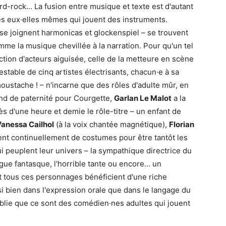
d-rock... La fusion entre musique et texte est d'autant
s eux·elles mêmes qui jouent des instruments.
s se joignent harmonicas et glockenspiel – se trouvent
mme la musique chevillée à la narration. Pour qu'un tel
rection d'acteurs aiguisée, celle de la metteure en scène
ntestable de cinq artistes électrisants, chacun·e à sa
oustache ! – n'incarne que des rôles d'adulte mûr, en
end de paternité pour Courgette,
Garlan Le Malot
a la
s d'une heure et demie le rôle-titre – un enfant de
anessa Cailhol
(à la voix chantée magnétique),
Florian
nt continuellement de costumes pour être tantôt les
i peuplent leur univers – la sympathique directrice du
ogue fantasque, l'horrible tante ou encore... un
! Et tous ces personnages bénéficient d'une riche
si bien dans l'expression orale que dans le langage du
ublie que ce sont des comédien·nes adultes qui jouent