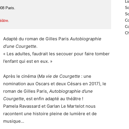
Lu
So
008 Paris.
Sc
.
Co
héâtre
.
Co
Ch
Adapté du roman de Gilles Paris
Autobiographie
d'une Courgette
.
« Les adultes, faudrait les secouer pour faire tomber
l’enfant qui est en eux. »
Après le cinéma (
Ma vie de Courgette
: une
nomination aux Oscars et deux Césars en 2017), le
roman de Gilles Paris,
Autobiographie d’une
Courgette
, est enfin adapté au théâtre !
Pamela Ravassard et Garlan Le Martelot nous
racontent une histoire pleine de lumière et de
musique...