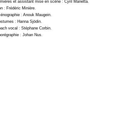
mières et assistant mise en scène : Cyril Manetta.
n : Frédéric Minière.
énographie : Anouk Maugein.
stumes : Hanna Sjödin.
ach vocal : Stéphane Corbin.
orégraphie : Johan Nus.