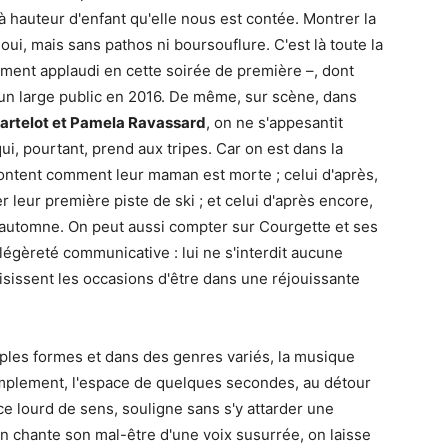
 à hauteur d'enfant qu'elle nous est contée. Montrer la
oui, mais sans pathos ni boursouflure. C'est là toute la
ent applaudi en cette soirée de première –, dont
t un large public en 2016. De même, sur scène, dans
artelot et Pamela Ravassard
, on ne s'appesantit
ui, pourtant, prend aux tripes. Car on est dans la
acontent comment leur maman est morte ; celui d'après,
leur première piste de ski ; et celui d'après encore,
 l'automne. On peut aussi compter sur Courgette et ses
égèreté communicative : lui ne s'interdit aucune
saisissent les occasions d'être dans une réjouissante
ples formes et dans des genres variés, la musique
 simplement, l'espace de quelques secondes, au détour
e lourd de sens, souligne sans s'y attarder une
n chante son mal-être d'une voix susurrée, on laisse