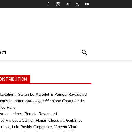
ACT
DISTRIBUTION
aptation : Garlan Le Martelot & Pamela Ravassard
après le roman
Autobiographie d’une Courgette
de
lles Paris.
se en scène : Pamela Ravassard.
ec Vanessa Cailhol, Florian Choquart, Garlan Le
rtelot, Lola Roskis Gingembre, Vincent Viotti.