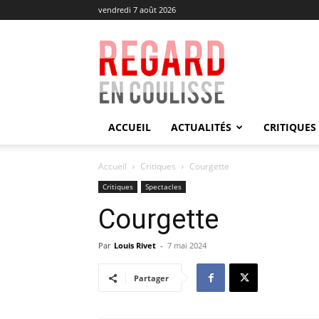
vendredi 7 août 2026
Regard
en
Coulisse
ACCUEIL
ACTUALITÉS
CRITIQUES
Accueil
Critiques
Courgette
Critiques
Spectacles
Courgette
Par
Louis Rivet
-
7 mai 2024
Partager