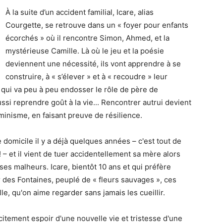
À la suite d’un accident familial, Icare, alias
Courgette, se retrouve dans un « foyer pour enfants
écorchés » où il rencontre Simon, Ahmed, et la
mystérieuse Camille. Là où le jeu et la poésie
deviennent une nécessité, ils vont apprendre à se
construire, à « s’élever » et à « recoudre » leur
, qui va peu à peu endosser le rôle de père de
ussi reprendre goût à la vie... Rencontrer autrui devient
rminisme, en faisant preuve de résilience.
 domicile il y a déjà quelques années – c'est tout de
– et il vient de tuer accidentellement sa mère alors
 à ses malheurs. Icare, bientôt 10 ans et qui préfère
r des Fontaines, peuplé de « fleurs sauvages », ces
le, qu'on aime regarder sans jamais les cueillir.
citement espoir d'une nouvelle vie et tristesse d'une