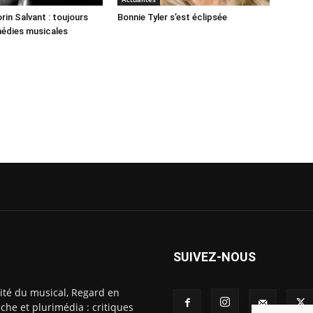
rin Salvant : toujours
Bonnie Tyler s’est éclipsée
médies musicales
SUIVEZ-NOUS
ité du musical, Regard en
che et plurimédia : critiques