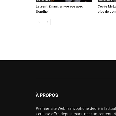
Laurent Ziliani : un voyage avec
Cécile McLo
Sondheim
plus de co
À PROPOS
Premier site Web francophone dédié à l’actual
Coulisse offre depuis mars 1999 un contenu ri