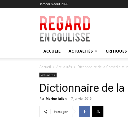
samedi 8 août 2026
Regard
en
Coulisse
ACCUEIL
ACTUALITÉS
CRITIQUES
Accueil
Actualités
Dictionnaire de la Comédie Mus
Actualités
Dictionnaire de l
Par
Marine Julien
-
7 janvier 2019
Partager