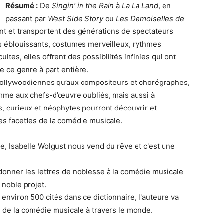
Résumé :
De
Singin’ in the Rain
à
La La Land
, en
passant par
West Side Story
ou
Les Demoiselles de
t et transportent des générations de spectateurs
rs éblouissants, costumes merveilleux, rythmes
ultes, elles offrent des possibilités infinies qui ont
de ce genre à part entière.
 hollywoodiennes qu’aux compositeurs et chorégraphes,
me aux chefs-d’œuvre oubliés, mais aussi à
s, curieux et néophytes pourront découvrir et
les facettes de la comédie musicale.
, Isabelle Wolgust nous vend du rêve et c'est une
"redonner les lettres de noblesse à la comédie musicale
 noble projet.
 environ 500 cités dans ce dictionnaire, l'auteure va
r de la comédie musicale à travers le monde.