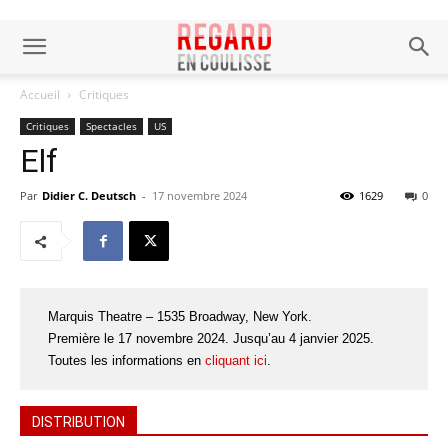
Accueil
Critiques
Critiques
Spectacles
US
Elf
Par
Didier C. Deutsch
-
17 novembre 2024
1629
0
Marquis Theatre – 1535 Broadway, New York.
Première le 17 novembre 2024. Jusqu’au 4 janvier 2025.
Toutes les informations en
cliquant ici
.
DISTRIBUTION