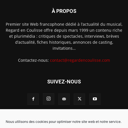
À PROPOS
Premier site Web francophone dédié à l’actualité du musical,
Regard en Coulisse offre depuis mars 1999 un contenu riche
et plurimédia : critiques de spectacles, interviews, brèves
d’actualité, fiches historiques, annonces de casting,
invitations…
Contactez-nous:
contact@regardencoulisse.com
SUIVEZ-NOUS
Intégration Ghislain Fayard
Mentions légales
Nous utilisons des cookies pour optimiser notre site web et notre service.
Politique de cookies (EU)