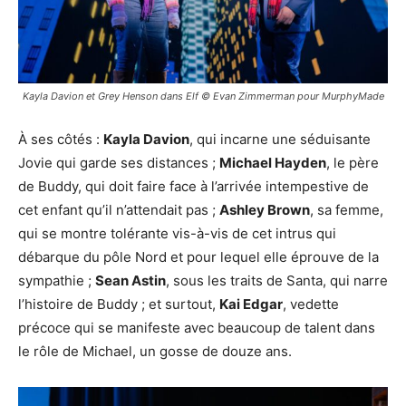
Kayla Davion et Grey Henson dans Elf © Evan Zimmerman pour MurphyMade
À ses côtés :
Kayla Davion
, qui incarne une séduisante
Jovie qui garde ses distances ;
Michael Hayden
, le père
de Buddy, qui doit faire face à l’arrivée intempestive de
cet enfant qu’il n’attendait pas ;
Ashley Brown
, sa femme,
qui se montre tolérante vis-à-vis de cet intrus qui
débarque du pôle Nord et pour lequel elle éprouve de la
sympathie ;
Sean Astin
, sous les traits de Santa, qui narre
l’histoire de Buddy ; et surtout,
Kai Edgar
, vedette
précoce qui se manifeste avec beaucoup de talent dans
le rôle de Michael, un gosse de douze ans.