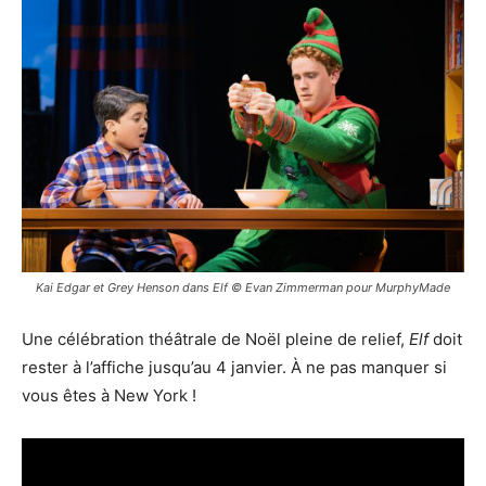
Kai Edgar et Grey Henson dans Elf © Evan Zimmerman pour MurphyMade
Une célébration théâtrale de Noël pleine de relief,
Elf
doit
rester à l’affiche jusqu’au 4 janvier. À ne pas manquer si
vous êtes à New York !