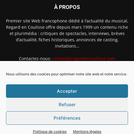
À PROPOS
Premier site Web francophone dédié à l’actualité du musical,
Regard en Coulisse offre depuis mars 1999 un contenu riche
et plurimédia : critiques de spectacles, interviews, brèves
d’actualité, fiches historiques, annonces de casting,
invitations…
Contactez-nous:
contact@regardencoulisse.com
Nous utilisons des cookies pour optimiser notre site web et notre service.
SUIVEZ-NOUS
Accepter
Refuser
Préférences
Intégration Ghislain Fayard
Mentions légales
Politique de cookies (EU)
Politique de cookies
Mentions légales