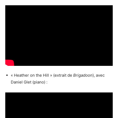
« Heather on the Hill » (extrait de
Brigadoon
), avec
Daniel Glet (piano) :