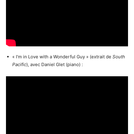
« I'm in Love with a Wonderful Guy » (extrait de
South
Pacific
), avec Daniel Glet (piano) :