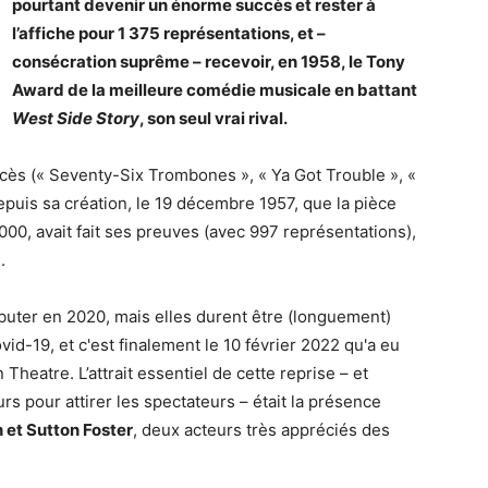
pourtant devenir un énorme succès et rester à
l’affiche pour 1 375 représentations, et –
consécration suprême – recevoir, en 1958, le Tony
Award de la meilleure comédie musicale en battant
West Side Story
, son seul vrai rival.
cès (« Seventy-Six Trombones », « Ya Got Trouble », «
epuis sa création, le 19 décembre 1957, que la pièce
000, avait fait ses preuves (avec 997 représentations),
.
ébuter en 2020, mais elles durent être (longuement)
d-19, et c'est finalement le 10 février 2022 qu'a eu
Theatre. L’attrait essentiel de cette reprise – et
urs pour attirer les spectateurs – était la présence
et Sutton Foster
, deux acteurs très appréciés des