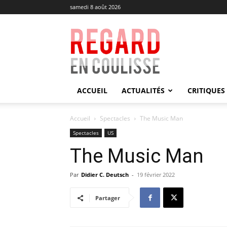
samedi 8 août 2026
Regard
en
Coulisse
ACCUEIL
ACTUALITÉS
CRITIQUES
Accueil
Spectacles
The Music Man
Spectacles
US
The Music Man
Par
Didier C. Deutsch
-
19 février 2022
Partager