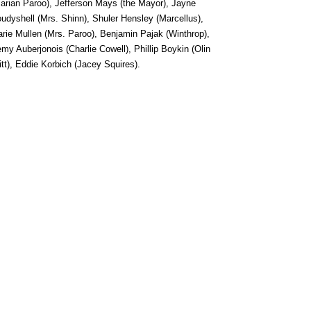
arian Paroo), Jefferson Mays (the Mayor), Jayne
udyshell (Mrs. Shinn), Shuler Hensley (Marcellus),
rie Mullen (Mrs. Paroo), Benjamin Pajak (Winthrop),
my Auberjonois (Charlie Cowell), Phillip Boykin (Olin
itt), Eddie Korbich (Jacey Squires).