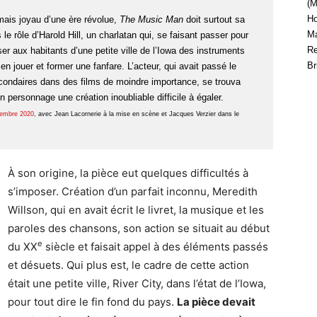
(M
Ho
mais joyau d’une ère révolue,
The Music Man
doit surtout sa
Ma
le rôle d’Harold Hill, un charlatan qui, se faisant passer pour
Re
r aux habitants d’une petite ville de l’Iowa des instruments
Br
n jouer et former une fanfare. L’acteur, qui avait passé le
 secondaires dans des films de moindre importance, se trouva
on personnage une création inoubliable difficile à égaler.
écembre 2020
, avec Jean Lacornerie à la mise en scène et Jacques Verzier dans le
À son origine, la pièce eut quelques difficultés à
s’imposer. Création d’un parfait inconnu, Meredith
Willson, qui en avait écrit le livret, la musique et les
paroles des chansons, son action se situait au début
e
du XX
siècle et faisait appel à des éléments passés
et désuets. Qui plus est, le cadre de cette action
était une petite ville, River City, dans l’état de l’Iowa,
pour tout dire le fin fond du pays.
La pièce devait