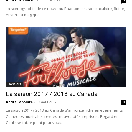
André Lapointe
-
9 octobre 2017
0
La scénographie de ce nouveau Phantom est spectaculaire, fluide,
et surtout magique.
Dossiers
La saison 2017 / 2018 au Canada
André Lapointe
-
18 août 2017
0
La saison 2017 / 2018 au Canada s'annonce riche en évènements.
Comédies musicales, revues, nouveautés, reprises : Regard en
Coulisse fait le point pour vous.